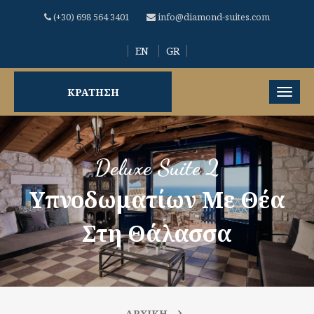
(+30) 698 564 3401
info@diamond-suites.com
EN
GR
ΚΡΑΤΗΣΗ
Deluxe Suite 2
Υπνοδωματίων Με Θέα
Στη Θάλασσα
ΑΡΧΙΚΗ